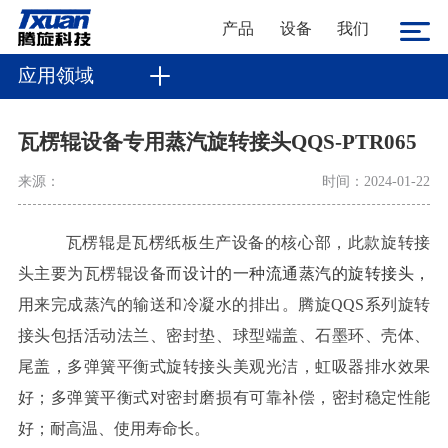
产品
设备
我们
应用领域
瓦楞辊设备专用蒸汽旋转接头QQS-PTR065
来源：
时间：2024-01-22
瓦楞辊
是
瓦楞纸板生产设备的核心部
，
此款旋转接
头主要为
瓦楞辊设备
而设计的一种流通蒸汽的旋转接头
，
用来完成蒸汽的输送和冷凝水的排出
。
腾旋
QQS系列旋转
接头
包括活动法兰、密封垫、球型端盖、石墨环、壳体、
尾盖，多弹簧平衡式旋转接头美观光洁，虹吸器排水效果
好；多弹簧平衡式对密封磨损有可靠补偿，密封稳定性能
好；
耐高温、
使用寿命长。