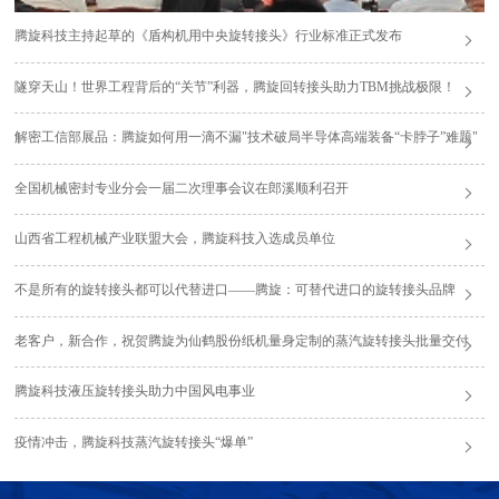
腾旋科技主持起草的《盾构机用中央旋转接头》行业标准正式发布
隧穿天山！世界工程背后的“关节”利器，腾旋回转接头助力TBM挑战极限！
解密工信部展品：腾旋如何用一滴不漏"技术破局半导体高端装备“卡脖子”难题"
全国机械密封专业分会一届二次理事会议在郎溪顺利召开
山西省工程机械产业联盟大会，腾旋科技入选成员单位
不是所有的旋转接头都可以代替进口——腾旋：可替代进口的旋转接头品牌
老客户，新合作，祝贺腾旋为仙鹤股份纸机量身定制的蒸汽旋转接头批量交付
腾旋科技液压旋转接头助力中国风电事业
疫情冲击，腾旋科技蒸汽旋转接头“爆单”