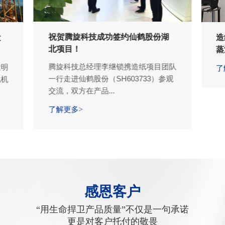
祝贺腾旋科技成功签约仙鹤股份湖
设
造
北项目！
蒸
腾旋科技总经理李继锁携造纸项目团队
业明
了
一行走进仙鹤股份（SH603733）参观
电机
交流，双方在产品...
了解更多>
感恩客户
“用生命捍卫产品质量”不仅是一句承诺
更是对客户托付的敬畏