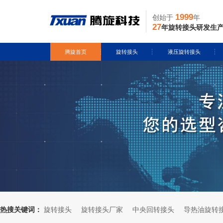
1999
创始于
年
27
年旋转接头研发生
腾旋首页
旋转接头
液压旋转接头
水用旋转接头
风电液压滑环
挖
导热油旋转接头
多通路旋转接头定
履
蒸汽旋转接头
关节接头
盾
气用旋转接头
消
切削液旋转接头
起
热搜关键词：
旋转接头
旋转接头厂家
中央回转接头
导热油旋转
旋转接头配件
属