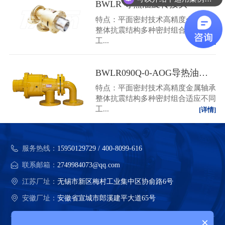
BWLR 导热油旋转接头
特点：平面密封技术高精度金属轴承
整体抗震结构多种密封组合适应不同
工...
[详情]
BWLR090Q-0-AOG导热油旋转接头（金纬）
特点：平面密封技术高精度金属轴承
整体抗震结构多种密封组合适应不同
工...
[详情]
服务热线：
15950129729 / 400-8099-616
联系邮箱：
2749984073@qq.com
江苏厂址：
无锡市新区梅村工业集中区协俞路6号
安徽厂址：
安徽省宣城市郎溪建平大道65号
×