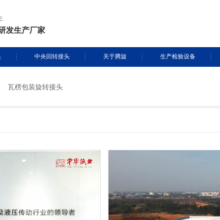
年
研发生产厂家
头
中央回转接头
关于腾旋
生产检验设备
瓦楞包装旋转接头
挖掘机旋转接头
资质证书
生产设备
头定制
履带吊旋转接头
专利证书
检测设备
盾构机旋转接头
腾旋风采
消防车旋转接头
起重机旋转接头