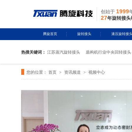
1999
创始于
27
年旋转接头
腾旋首页
旋转接头
液压旋转接
热搜关键词：
江苏蒸汽旋转接头
盾构机行业中央回转接头
水用旋转接头
风电液压滑环
导热油旋转接头
多通路旋转接
您的位置：
首页
资讯频道
视频中心
>
>
蒸汽旋转接头
关节接头
气用旋转接头
切削液旋转接头