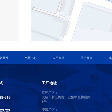
转接头
产品中心
应用领域
关于腾旋
视
式
工厂地址
江苏厂区：
无锡市新区梅村工业集中区协俞路
99-616
6号
安徽厂区：
129729