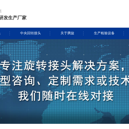
年
研发生产厂家
头
中央回转接头
关于腾旋
生产检验设备
挖掘机旋转接头
资质证书
生产设备
头定制
履带吊旋转接头
专利证书
检测设备
盾构机旋转接头
腾旋风采
消防车旋转接头
起重机旋转接头