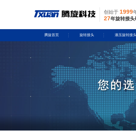
1999
创始于
27
年旋转接头
腾旋首页
旋转接头
液压旋转接
水用旋转接头
风电液压滑环
导热油旋转接头
多通路旋转接
蒸汽旋转接头
关节接头
气用旋转接头
切削液旋转接头