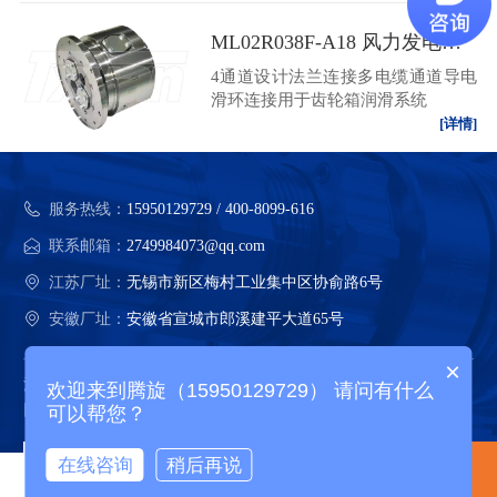
ML02R038F-A18 风力发电液压旋转接头
4通道设计法兰连接多电缆通道导电
滑环连接用于齿轮箱润滑系统
[详情]
服务热线：
15950129729 / 400-8099-616
联系邮箱：
2749984073@qq.com
江苏厂址：
无锡市新区梅村工业集中区协俞路6号
安徽厂址：
安徽省宣城市郎溪建平大道65号
×
江苏腾旋科技股份有限公司 版权所有
欢迎来到腾旋（15950129729） 请问有什么
网站地图
可以帮您？
在线咨询
稍后再说
电话咨询
产品中心
精选案例
关于腾旋