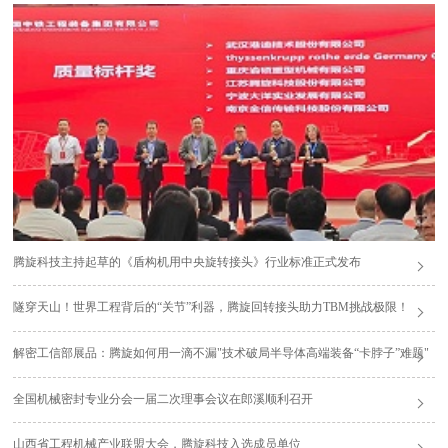
腾旋科技主持起草的《盾构机用中央旋转接头》行业标准正式发布
隧穿天山！世界工程背后的“关节”利器，腾旋回转接头助力TBM挑战极限！
解密工信部展品：腾旋如何用一滴不漏"技术破局半导体高端装备“卡脖子”难题"
全国机械密封专业分会一届二次理事会议在郎溪顺利召开
山西省工程机械产业联盟大会，腾旋科技入选成员单位