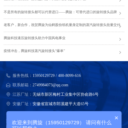
不是所有的旋转接头都可以代替进口——腾旋：可替代进口的旋转接头品牌
老客户，新合作，祝贺腾旋为仙鹤股份纸机量身定制的蒸汽旋转接头批量交付
腾旋科技液压旋转接头助力中国风电事业
疫情冲击，腾旋科技蒸汽旋转接头“爆单”
服务热线：
15950129729 / 400-8099-616
联系邮箱：
2749984073@qq.com
江苏厂址：
无锡市新区梅村工业集中区协俞路6号
安徽厂址：
安徽省宣城市郎溪建平大道65号
×
江苏腾旋科技股份有限公司 版权所有
欢迎来到腾旋（15950129729） 请问有什么
网站地图