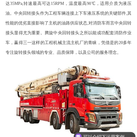
达
35MPa,
转速最高可达
15RPM
，温度最高
90
℃，适用介质为液压
油。中央回转接头作为工程车辆连接上下车液压系统的关键部件
,
其
性能的优劣直接影响了主机的油路供应状态
,
对消防车而言中央回转
接头显得尤为重要。腾旋中央回转接头之所以能成功配套消防作业
车，赢得三一这样的工程机械主流主机厂的青睐，凭借是的
20
多年
专注旋转接头领域的专业、品质保障，以及公司的服务理念。
可以介绍下运用案例么？