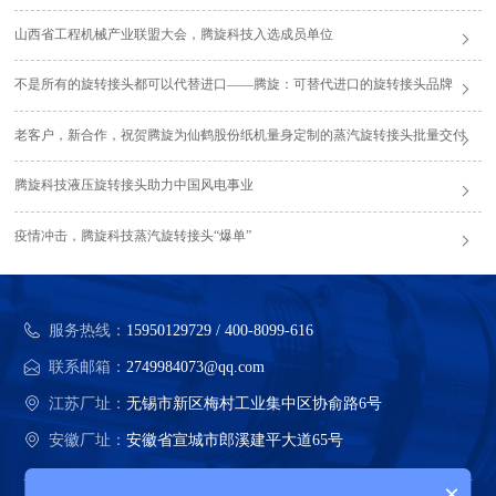
山西省工程机械产业联盟大会，腾旋科技入选成员单位
不是所有的旋转接头都可以代替进口——腾旋：可替代进口的旋转接头品牌
老客户，新合作，祝贺腾旋为仙鹤股份纸机量身定制的蒸汽旋转接头批量交付
腾旋科技液压旋转接头助力中国风电事业
疫情冲击，腾旋科技蒸汽旋转接头“爆单”
服务热线：
15950129729 / 400-8099-616
联系邮箱：
2749984073@qq.com
江苏厂址：
无锡市新区梅村工业集中区协俞路6号
安徽厂址：
安徽省宣城市郎溪建平大道65号
×