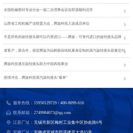
全国机械密封专业分会一届二次理事会议在郎溪顺利召开
山西省工程机械产业联盟大会，腾旋科技入选成员单位
不是所有的旋转接头都可以代替进口——腾旋：可替代进口的旋转接头品牌
老客户，新合作，祝贺腾旋为仙鹤股份纸机量身定制的蒸汽旋转接头批量交付
腾旋科技液压旋转接头助力中国风电事业
疫情冲击，腾旋科技蒸汽旋转接头“爆单”
服务热线：
15950129729 / 400-8099-616
联系邮箱：
2749984073@qq.com
江苏厂址：
无锡市新区梅村工业集中区协俞路6号
安徽厂址：
安徽省宣城市郎溪建平大道65号