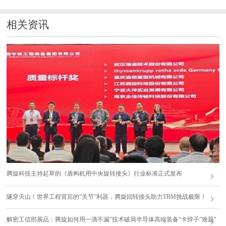
相关资讯
腾旋科技主持起草的《盾构机用中央旋转接头》行业标准正式发布
隧穿天山！世界工程背后的“关节”利器，腾旋回转接头助力TBM挑战极限！
解密工信部展品：腾旋如何用一滴不漏"技术破局半导体高端装备“卡脖子”难题"