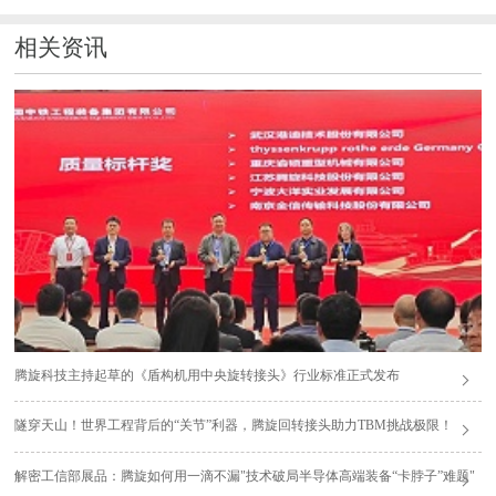
相关资讯
腾旋科技主持起草的《盾构机用中央旋转接头》行业标准正式发布
隧穿天山！世界工程背后的“关节”利器，腾旋回转接头助力TBM挑战极限！
解密工信部展品：腾旋如何用一滴不漏"技术破局半导体高端装备“卡脖子”难题"