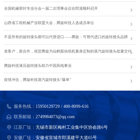
全国机械密封专业分会一届二次理事会议在郎溪顺利召开
山西省工程机械产业联盟大会，腾旋科技入选成员单位
不是所有的旋转接头都可以代替进口——腾旋：可替代进口的旋转接头品牌
老客户，新合作，祝贺腾旋为仙鹤股份纸机量身定制的蒸汽旋转接头批量交付
腾旋科技液压旋转接头助力中国风电事业
疫情冲击，腾旋科技蒸汽旋转接头“爆单”
服务热线：
15950129729 / 400-8099-616
联系邮箱：
2749984073@qq.com
江苏厂址：
无锡市新区梅村工业集中区协俞路6号
安徽厂址：
安徽省宣城市郎溪建平大道65号