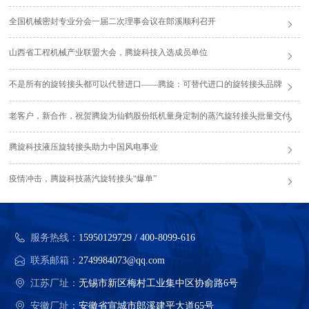
全国机械密封专业分会一届二次理事会议在郎溪顺利召开
山西省工程机械产业联盟大会，腾旋科技入选成员单位
不是所有的旋转接头都可以代替进口——腾旋：可替代进口的旋转接头品牌
老客户，新合作，祝贺腾旋为仙鹤股份纸机量身定制的蒸汽旋转接头批量交付
腾旋科技液压旋转接头助力中国风电事业
疫情冲击，腾旋科技蒸汽旋转接头“爆单”
服务热线：
15950129729 / 400-8099-616
联系邮箱：
2749984073@qq.com
江苏厂址：
无锡市新区梅村工业集中区协俞路6号
安徽厂址：
安徽省宣城市郎溪建平大道65号