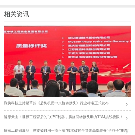
相关资讯
腾旋科技主持起草的《盾构机用中央旋转接头》行业标准正式发布
隧穿天山！世界工程背后的“关节”利器，腾旋回转接头助力TBM挑战极限！
解密工信部展品：腾旋如何用一滴不漏"技术破局半导体高端装备“卡脖子”难题"