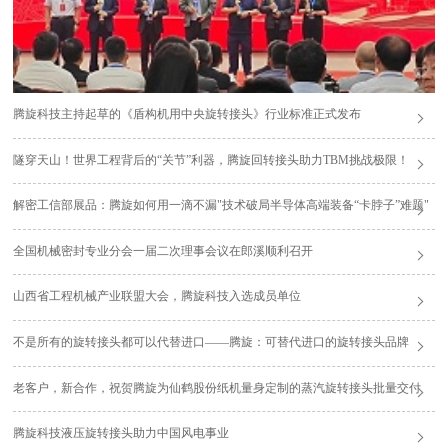
腾旋科技主持起草的《盾构机用中央旋转接头》行业标准正式发布
隧穿天山！世界工程背后的“关节”利器，腾旋回转接头助力TBM挑战极限！
解密工信部展品：腾旋如何用一滴不漏"技术破局半导体高端装备“卡脖子”难题"
全国机械密封专业分会一届二次理事会议在郎溪顺利召开
山西省工程机械产业联盟大会，腾旋科技入选成员单位
不是所有的旋转接头都可以代替进口——腾旋：可替代进口的旋转接头品牌
老客户，新合作，祝贺腾旋为仙鹤股份纸机量身定制的蒸汽旋转接头批量交付
腾旋科技液压旋转接头助力中国风电事业