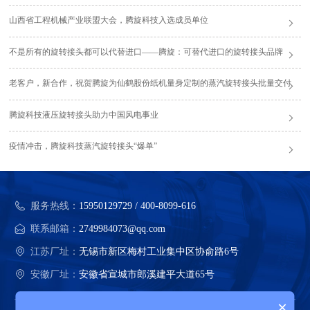
山西省工程机械产业联盟大会，腾旋科技入选成员单位
不是所有的旋转接头都可以代替进口——腾旋：可替代进口的旋转接头品牌
老客户，新合作，祝贺腾旋为仙鹤股份纸机量身定制的蒸汽旋转接头批量交付
腾旋科技液压旋转接头助力中国风电事业
疫情冲击，腾旋科技蒸汽旋转接头“爆单”
服务热线：
15950129729 / 400-8099-616
联系邮箱：
2749984073@qq.com
江苏厂址：
无锡市新区梅村工业集中区协俞路6号
安徽厂址：
安徽省宣城市郎溪建平大道65号
×