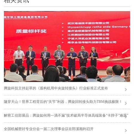
腾旋科技主持起草的《盾构机用中央旋转接头》行业标准正式发布
隧穿天山！世界工程背后的“关节”利器，腾旋回转接头助力TBM挑战极限！
解密工信部展品：腾旋如何用一滴不漏"技术破局半导体高端装备“卡脖子”难题"
全国机械密封专业分会一届二次理事会议在郎溪顺利召开