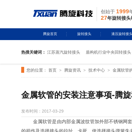
1999
创始于
27
年旋转接头
腾旋首页
旋转接头
液压旋转接
热搜关键词：
江苏蒸汽旋转接头
盾构机行业中央回转接头
水用旋转接头
风电液压滑环
您的位置：
首页
腾旋资讯
技术中心
金属软管的
>
导热油旋转接头
>
多通路旋转接
>
蒸汽旋转接头
关节接头
金属软管的安装注意事项-腾旋
气用旋转接头
发布时间：2017-03-29
切削液旋转接头
金属软管是由内部金属波纹管加外部不锈钢网套焊
的损伤及选择接头的拉扯、卡死，使选择接头弹簧失