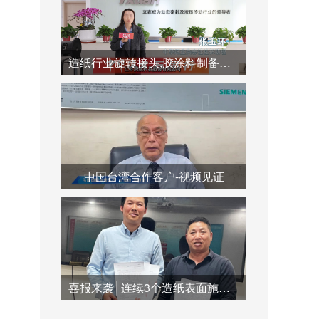
造纸行业旋转接头,胶涂料制备系统,蒸汽冷凝水系统运用
中国台湾合作客户-视频见证
喜报来袭│连续3个造纸表面施胶系统订单签订合作，共创双赢未来！