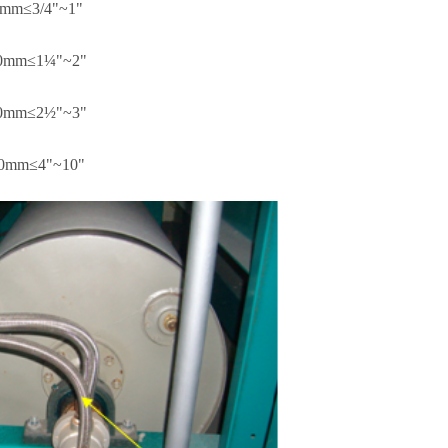
mm≤3/4"~1"
0mm≤1¼"~2"
0mm≤2½"~3"
0mm≤4"~10"