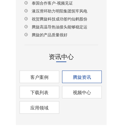
泰国合作客户-视频见证
液压滑环助力明阳集团筑牢风电
设备传动安全防线
祝贺腾旋科技成功签约仙鹤股份
湖北项目！
腾旋高温导热油接头能够稳定运
行
腾旋的产品质量很好
资讯中心
客户案例
腾旋资讯
下载列表
视频中心
应用领域