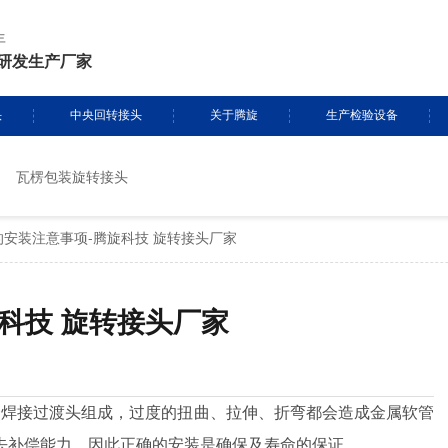
年
研发生产厂家
头
中央回转接头
关于腾旋
生产检验设备
瓦楞包装旋转接头
挖掘机旋转接头
资质证书
生产设备
安装注意事项-腾旋科技 旋转接头厂家
头定制
履带吊旋转接头
专利证书
检测设备
盾构机旋转接头
腾旋风采
科技 旋转接头厂家
消防车旋转接头
起重机旋转接头
接过渡头组成，过度的扭曲、拉伸、折弯都会造成金属软管
去补偿能力，因此正确的安装是确保及寿命的保证。