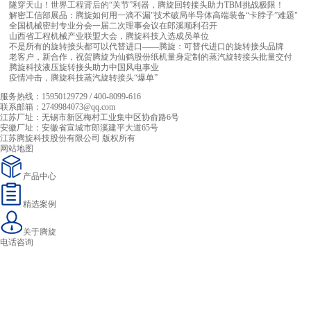
隧穿天山！世界工程背后的“关节”利器，腾旋回转接头助力TBM挑战极限！
解密工信部展品：腾旋如何用一滴不漏"技术破局半导体高端装备“卡脖子”难题"
全国机械密封专业分会一届二次理事会议在郎溪顺利召开
山西省工程机械产业联盟大会，腾旋科技入选成员单位
不是所有的旋转接头都可以代替进口——腾旋：可替代进口的旋转接头品牌
老客户，新合作，祝贺腾旋为仙鹤股份纸机量身定制的蒸汽旋转接头批量交付
腾旋科技液压旋转接头助力中国风电事业
疫情冲击，腾旋科技蒸汽旋转接头“爆单”
服务热线：
15950129729 / 400-8099-616
联系邮箱：
2749984073@qq.com
江苏厂址：
无锡市新区梅村工业集中区协俞路6号
安徽厂址：
安徽省宣城市郎溪建平大道65号
江苏腾旋科技股份有限公司 版权所有
网站地图
产品中心
精选案例
关于腾旋
电话咨询