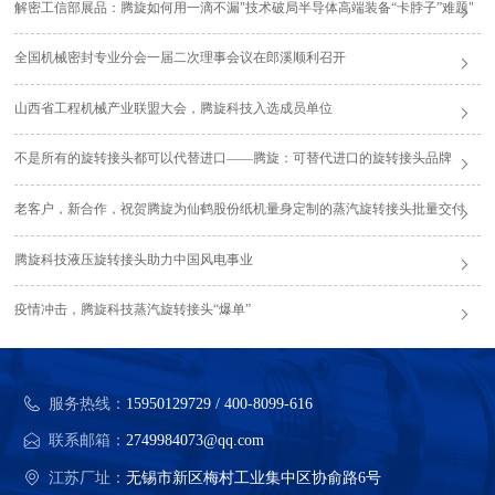
解密工信部展品：腾旋如何用一滴不漏"技术破局半导体高端装备“卡脖子”难题"
全国机械密封专业分会一届二次理事会议在郎溪顺利召开
山西省工程机械产业联盟大会，腾旋科技入选成员单位
不是所有的旋转接头都可以代替进口——腾旋：可替代进口的旋转接头品牌
老客户，新合作，祝贺腾旋为仙鹤股份纸机量身定制的蒸汽旋转接头批量交付
腾旋科技液压旋转接头助力中国风电事业
疫情冲击，腾旋科技蒸汽旋转接头“爆单”
服务热线：
15950129729 / 400-8099-616
联系邮箱：
2749984073@qq.com
江苏厂址：
无锡市新区梅村工业集中区协俞路6号