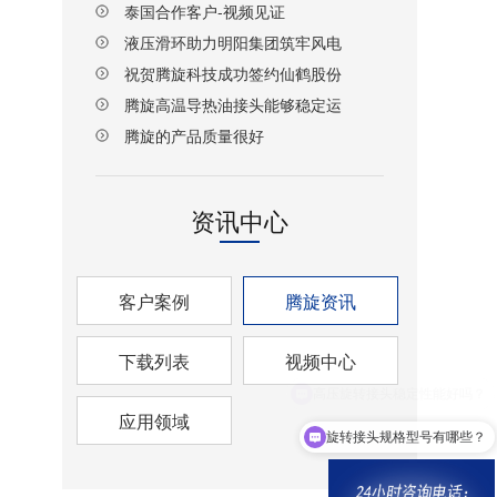
泰国合作客户-视频见证
液压滑环助力明阳集团筑牢风电
设备传动安全防线
祝贺腾旋科技成功签约仙鹤股份
湖北项目！
腾旋高温导热油接头能够稳定运
行
腾旋的产品质量很好
资讯中心
客户案例
腾旋资讯
下载列表
视频中心
应用领域
旋转接头规格型号有哪些？