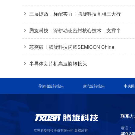
应商奖+质量标杆奖
三展绽放，标配实力！腾旋科技亮相三大行
业盛会
腾旋科技：深耕动态密封核心技术，支撑半
导体装备关键环节
芯突破！腾旋科技闪耀SEMICON China
2026
半导体划片机高速旋转接头
导热油旋转接头
蒸汽旋转接头
中央回
联系方
电话：
江苏腾旋科技股份有限公司 版权所有
400-80