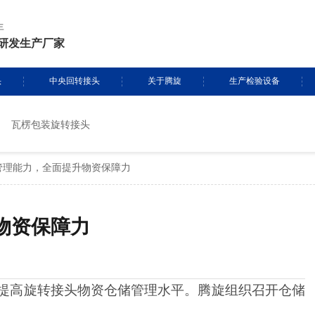
年
研发生产厂家
头
中央回转接头
关于腾旋
生产检验设备
瓦楞包装旋转接头
挖掘机旋转接头
资质证书
生产设备
管理能力，全面提升物资保障力
头定制
履带吊旋转接头
专利证书
检测设备
盾构机旋转接头
腾旋风采
物资保障力
消防车旋转接头
起重机旋转接头
提高旋转接头物资仓储管理水平。腾旋组织召开仓储