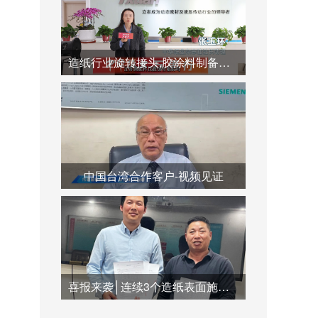
造纸行业旋转接头,胶涂料制备系统,蒸汽冷凝水系统运用
中国台湾合作客户-视频见证
喜报来袭│连续3个造纸表面施胶系统订单签订合作，共创双赢未来！