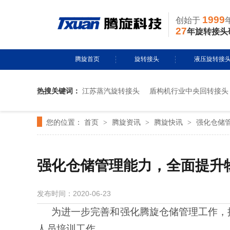
1999
创始于
27
年旋转接头
腾旋首页
旋转接头
液压旋转接
热搜关键词：
江苏蒸汽旋转接头
盾构机行业中央回转接头
水用旋转接头
风电液压滑环
您的位置：
首页
腾旋资讯
腾旋快讯
强化仓储
>
导热油旋转接头
>
多通路旋转接
>
蒸汽旋转接头
关节接头
强化仓储管理能力，全面提升
气用旋转接头
发布时间：2020-06-23
切削液旋转接头
为进一步完善和强化腾旋仓储管理工作，
人员培训工作。