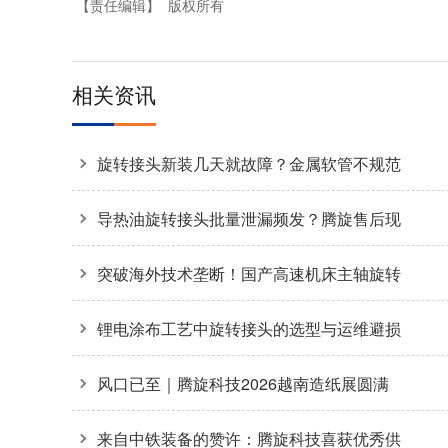
【责任编辑】
版权所有
相关资讯
旋转接头新装几天就故障？金属软管不规范
安装是主因
导热油旋转接头批量泄漏频发？腾旋售后现
场拆解揭秘两大核心诱因
突破海外技术垄断！国产高速机床主轴旋转
接头36000转高转速自主可控
锂电涂布工艺中旋转接头的选型与运维避损
方案
风口已至｜腾旋科技2026越南造纸展圆满
收官
来自中铁装备的赞许：腾旋科技喜获优秀供