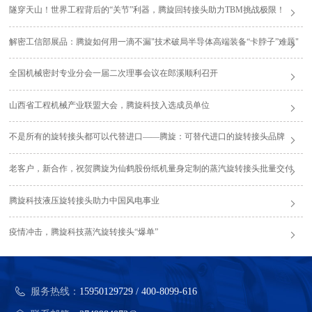
隧穿天山！世界工程背后的“关节”利器，腾旋回转接头助力TBM挑战极限！
解密工信部展品：腾旋如何用一滴不漏"技术破局半导体高端装备“卡脖子”难题"
全国机械密封专业分会一届二次理事会议在郎溪顺利召开
山西省工程机械产业联盟大会，腾旋科技入选成员单位
不是所有的旋转接头都可以代替进口——腾旋：可替代进口的旋转接头品牌
老客户，新合作，祝贺腾旋为仙鹤股份纸机量身定制的蒸汽旋转接头批量交付
腾旋科技液压旋转接头助力中国风电事业
疫情冲击，腾旋科技蒸汽旋转接头“爆单”
服务热线：
15950129729 / 400-8099-616