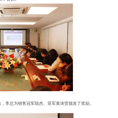
属具旋转接头
高空作业车旋转接头
结，李总为销售冠军陆杰、亚军黄涛贤颁发了奖励。