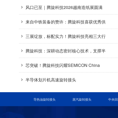
方案
风口已至｜腾旋科技2026越南造纸展圆满
收官
来自中铁装备的赞许：腾旋科技喜获优秀供
应商奖+质量标杆奖
三展绽放，标配实力！腾旋科技亮相三大行
业盛会
腾旋科技：深耕动态密封核心技术，支撑半
导体装备关键环节
芯突破！腾旋科技闪耀SEMICON China
2026
半导体划片机高速旋转接头
导热油旋转接头
蒸汽旋转接头
中央回