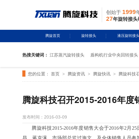
1999
创始于
27
年旋转接头
腾旋首页
旋转接头
液压旋转接
热搜关键词：
江苏蒸汽旋转接头
盾构机行业中央回转接头
水用旋转接头
风电液压滑环
您的位置：
首页
腾旋资讯
腾旋快讯
腾旋科技召
>
导热油旋转接头
>
多通路旋转接
>
蒸汽旋转接头
关节接头
腾旋科技召开2015-2016年
气用旋转接头
发布时间：2016-03-09
切削液旋转接头
腾旋科技2015-2016年度销售大会于2016年
昌、蒋克沨、市场部总监过海文，及全体销售人员参