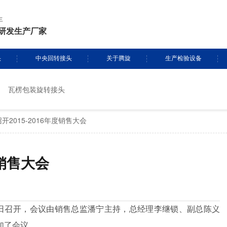
年
研发生产厂家
头
中央回转接头
关于腾旋
生产检验设备
瓦楞包装旋转接头
挖掘机旋转接头
资质证书
生产设备
开2015-2016年度销售大会
头定制
履带吊旋转接头
专利证书
检测设备
盾构机旋转接头
腾旋风采
度销售大会
消防车旋转接头
起重机旋转接头
2月25日召开，会议由销售总监潘宁主持，总经理李继锁、副总陈义
加了会议。