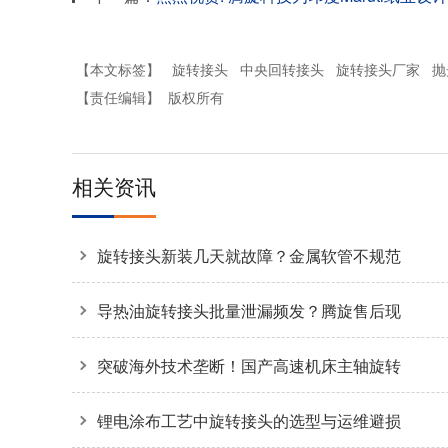
【本文标签】
旋转接头
中央回转接头
旋转接头厂家
抛
【责任编辑】
版权所有
相关资讯
旋转接头新装几天就故障？金属软管不规范
安装是主因
导热油旋转接头批量泄漏频发？腾旋售后现
场拆解揭秘两大核心诱因
突破海外技术垄断！国产高速机床主轴旋转
接头36000转高转速自主可控
锂电涂布工艺中旋转接头的选型与运维避损