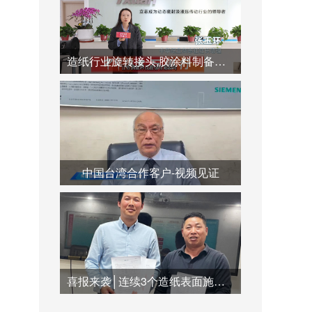
造纸行业旋转接头,胶涂料制备系统,蒸汽冷凝水系统运用
中国台湾合作客户-视频见证
喜报来袭│连续3个造纸表面施胶系统订单签订合作，共创双赢未来！