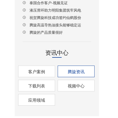
泰国合作客户-视频见证
液压滑环助力明阳集团筑牢风电
设备传动安全防线
祝贺腾旋科技成功签约仙鹤股份
湖北项目！
腾旋高温导热油接头能够稳定运
行
腾旋的产品质量很好
资讯中心
客户案例
腾旋资讯
下载列表
视频中心
应用领域