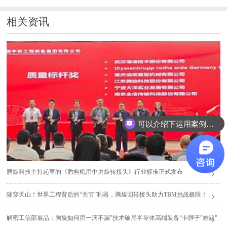
相关资讯
可以介绍下运用案例么？
腾旋科技主持起草的《盾构机用中央旋转接头》行业标准正式发布
隧穿天山！世界工程背后的“关节”利器，腾旋回转接头助力TBM挑战极限！
解密工信部展品：腾旋如何用一滴不漏"技术破局半导体高端装备“卡脖子”难题"