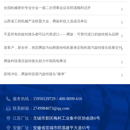
全国机械密封专业分会一届二次理事会议在郎溪顺利召开
山西省工程机械产业联盟大会，腾旋科技入选成员单位
不是所有的旋转接头都可以代替进口——腾旋：可替代进口的旋转接头品牌
老客户，新合作，祝贺腾旋为仙鹤股份纸机量身定制的蒸汽旋转接头批量交付
腾旋科技液压旋转接头助力中国风电事业
疫情冲击，腾旋科技蒸汽旋转接头“爆单”
服务热线：
15950129729 / 400-8099-616
联系邮箱：
2749984073@qq.com
江苏厂址：
无锡市新区梅村工业集中区协俞路6号
安徽厂址：
安徽省宣城市郎溪建平大道65号