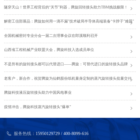
隧穿天山！世界工程背后的“关节”利器，腾旋回转接头助力TBM挑战极限！
解密工信部展品：腾旋如何用一滴不漏"技术破局半导体高端装备“卡脖子”难题"
全国机械密封专业分会一届二次理事会议在郎溪顺利召开
山西省工程机械产业联盟大会，腾旋科技入选成员单位
不是所有的旋转接头都可以代替进口——腾旋：可替代进口的旋转接头品牌
老客户，新合作，祝贺腾旋为仙鹤股份纸机量身定制的蒸汽旋转接头批量交付
腾旋科技液压旋转接头助力中国风电事业
疫情冲击，腾旋科技蒸汽旋转接头“爆单”
服务热线：
15950129729 / 400-8099-616