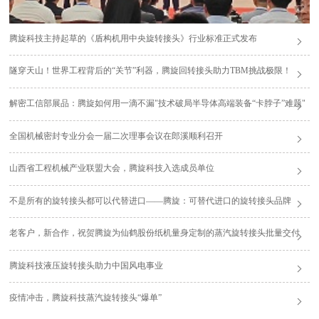
腾旋科技主持起草的《盾构机用中央旋转接头》行业标准正式发布
隧穿天山！世界工程背后的“关节”利器，腾旋回转接头助力TBM挑战极限！
解密工信部展品：腾旋如何用一滴不漏"技术破局半导体高端装备“卡脖子”难题"
全国机械密封专业分会一届二次理事会议在郎溪顺利召开
山西省工程机械产业联盟大会，腾旋科技入选成员单位
不是所有的旋转接头都可以代替进口——腾旋：可替代进口的旋转接头品牌
老客户，新合作，祝贺腾旋为仙鹤股份纸机量身定制的蒸汽旋转接头批量交付
腾旋科技液压旋转接头助力中国风电事业
疫情冲击，腾旋科技蒸汽旋转接头“爆单”