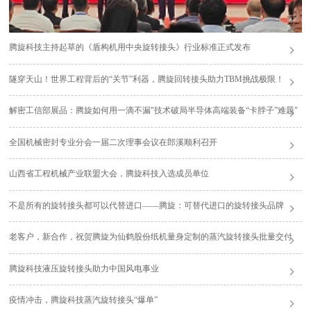
腾旋科技主持起草的《盾构机用中央旋转接头》行业标准正式发布
隧穿天山！世界工程背后的“关节”利器，腾旋回转接头助力TBM挑战极限！
解密工信部展品：腾旋如何用一滴不漏"技术破局半导体高端装备“卡脖子”难题"
全国机械密封专业分会一届二次理事会议在郎溪顺利召开
山西省工程机械产业联盟大会，腾旋科技入选成员单位
不是所有的旋转接头都可以代替进口——腾旋：可替代进口的旋转接头品牌
老客户，新合作，祝贺腾旋为仙鹤股份纸机量身定制的蒸汽旋转接头批量交付
腾旋科技液压旋转接头助力中国风电事业
疫情冲击，腾旋科技蒸汽旋转接头“爆单”