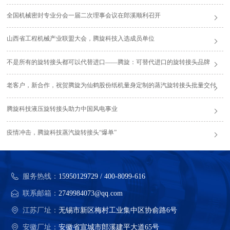
全国机械密封专业分会一届二次理事会议在郎溪顺利召开
山西省工程机械产业联盟大会，腾旋科技入选成员单位
不是所有的旋转接头都可以代替进口——腾旋：可替代进口的旋转接头品牌
老客户，新合作，祝贺腾旋为仙鹤股份纸机量身定制的蒸汽旋转接头批量交付
腾旋科技液压旋转接头助力中国风电事业
疫情冲击，腾旋科技蒸汽旋转接头“爆单”
服务热线：
15950129729 / 400-8099-616
联系邮箱：
2749984073@qq.com
江苏厂址：
无锡市新区梅村工业集中区协俞路6号
安徽厂址：
安徽省宣城市郎溪建平大道65号