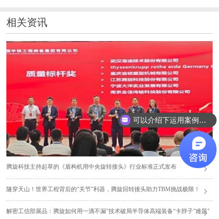
相关资讯
可以介绍下运用案例么？
腾旋科技主持起草的《盾构机用中央旋转接头》行业标准正式发布
隧穿天山！世界工程背后的“关节”利器，腾旋回转接头助力TBM挑战极限！
解密工信部展品：腾旋如何用一滴不漏"技术破局半导体高端装备“卡脖子”难题"