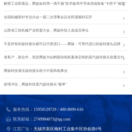
解密工信部展品：腾旋如何用一滴不漏"技术破局半导体高端装备“卡脖子”难题"
全国机械密封专业分会一届二次理事会议在郎溪顺利召开
山西省工程机械产业联盟大会，腾旋科技入选成员单位
不是所有的旋转接头都可以代替进口——腾旋：可替代进口的旋转接头品牌
老客户，新合作，祝贺腾旋为仙鹤股份纸机量身定制的蒸汽旋转接头批量交付
腾旋科技液压旋转接头助力中国风电事业
疫情冲击，腾旋科技蒸汽旋转接头“爆单”
服务热线：
15950129729 / 400-8099-616
联系邮箱：
2749984073@qq.com
江苏厂址：
无锡市新区梅村工业集中区协俞路6号