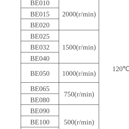
BE010
旋转接头配件
BE015
2000(r/min)
BE020
BE025
BE032
1500(r/min)
BE040
120
BE050
1000(r/min)
BE065
750(r/min)
BE080
BE090
BE100
500(r/min)