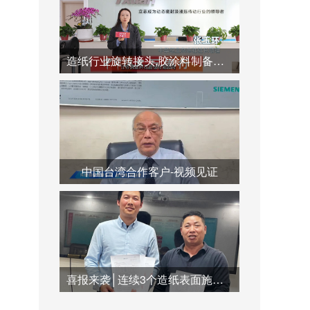
造纸行业旋转接头,胶涂料制备系统,蒸汽冷凝水系统运用
中国台湾合作客户-视频见证
喜报来袭│连续3个造纸表面施胶系统订单签订合作，共创双赢未来！