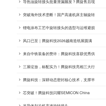
安装是主因
导热油旋转接头批量泄漏频发？腾旋售后现
场拆解揭秘两大核心诱因
突破海外技术垄断！国产高速机床主轴旋转
接头36000转高转速自主可控
锂电涂布工艺中旋转接头的选型与运维避损
方案
风口已至｜腾旋科技2026越南造纸展圆满
收官
来自中铁装备的赞许：腾旋科技喜获优秀供
应商奖+质量标杆奖
三展绽放，标配实力！腾旋科技亮相三大行
业盛会
腾旋科技：深耕动态密封核心技术，支撑半
导体装备关键环节
芯突破！腾旋科技闪耀SEMICON China
2026
半导体划片机高速旋转接头