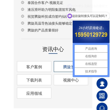
泰国合作客户-视频见证
液压滑环助力明阳集团筑牢风电
设备传动安全防线
祝贺腾旋科技成功签约仙鹤股份
这款旋转接头可以定制吗？
湖北项目！
腾旋高温导热油接头能够稳定运
行
腾旋的产品质量很好
资讯中心
产品咨询
在线询价
在线选型
客户案例
腾旋资讯
技术指导
下载列表
视频中心
应用领域