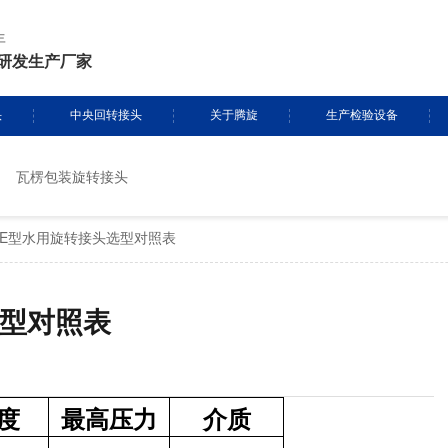
年
研发生产厂家
头
中央回转接头
关于腾旋
生产检验设备
瓦楞包装旋转接头
挖掘机旋转接头
资质证书
生产设备
BE型水用旋转接头选型对照表
头定制
履带吊旋转接头
专利证书
检测设备
盾构机旋转接头
腾旋风采
选型对照表
消防车旋转接头
起重机旋转接头
度
最高压力
介质