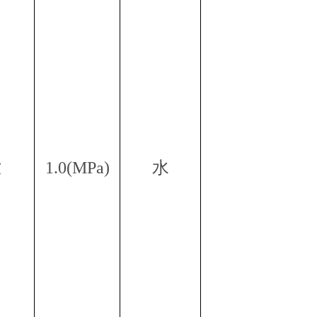
属具旋转接头
高空作业车旋转接头
1.0(MPa)
水
℃