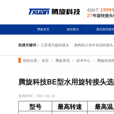
1999
创始于
27
年旋转接头
腾旋首页
旋转接头
液压旋转接
热搜关键词：
江苏蒸汽旋转接头
盾构机行业中央回转接头
水用旋转接头
风电液压滑环
您的位置：
首页
腾旋资讯
技术中心
腾旋科技
>
导热油旋转接头
>
多通路旋转接
>
蒸汽旋转接头
关节接头
腾旋科技BE型水用旋转接头
气用旋转接头
发布时间：2017-06-13
切削液旋转接头
型号
最高转速
最高温