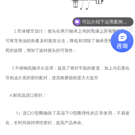
可以介绍下运用案例么？
有选型样本吗？
2.
壳体镂空设计：接头在两只轴承之间的壳体上开有散热孔，
可将导热油的热量及时散发出去，降低和消除了轴承受热膨胀而卡
死的故障，增加了旋转接头的可靠性；
3.
不锈钢高频淬火应用：提高了密封平面的硬度，加上与石墨在
导热油介质的密封配对，使其耐磨损程度大大提升
4.
耐高温
进口密封：
1
）
进口
O
型圈确保了高温下
O
型圈弹性的正常使用，不易老
化，长时间保持弹性密封
，
提高产品寿命
。