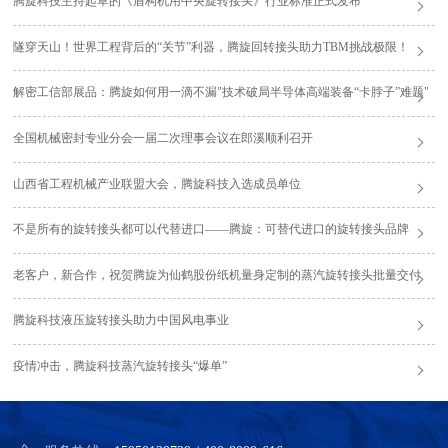
腾旋科技主持起草的《盾构机用中央旋转接头》行业标准正式发布
隧穿天山！世界工程背后的“关节”利器，腾旋回转接头助力TBM挑战极限！
解密工信部展品：腾旋如何用一滴不漏"技术破局半导体高端装备“卡脖子”难题"
全国机械密封专业分会一届二次理事会议在郎溪顺利召开
山西省工程机械产业联盟大会，腾旋科技入选成员单位
不是所有的旋转接头都可以代替进口——腾旋：可替代进口的旋转接头品牌
老客户，新合作，祝贺腾旋为仙鹤股份纸机量身定制的蒸汽旋转接头批量交付
腾旋科技液压旋转接头助力中国风电事业
疫情冲击，腾旋科技蒸汽旋转接头“爆单”