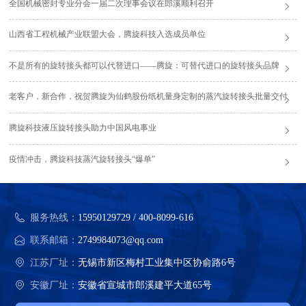
全国机械密封专业分会一届二次理事会议在郎溪顺利召开
山西省工程机械产业联盟大会，腾旋科技入选成员单位
不是所有的旋转接头都可以代替进口——腾旋：可替代进口的旋转接头品牌
老客户，新合作，祝贺腾旋为仙鹤股份纸机量身定制的蒸汽旋转接头批量交付
腾旋科技液压旋转接头助力中国风电事业
疫情冲击，腾旋科技蒸汽旋转接头“爆单”
服务热线：
15950129729 / 400-8099-616
联系邮箱：
2749984073@qq.com
江苏厂址：
无锡市新区梅村工业集中区协俞路6号
安徽厂址：
安徽省宣城市郎溪建平大道65号