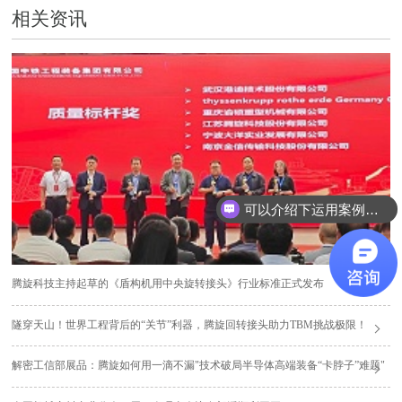
相关资讯
可以介绍下运用案例么？
腾旋科技主持起草的《盾构机用中央旋转接头》行业标准正式发布
隧穿天山！世界工程背后的“关节”利器，腾旋回转接头助力TBM挑战极限！
解密工信部展品：腾旋如何用一滴不漏"技术破局半导体高端装备“卡脖子”难题"