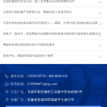
全国机械密封专业分会一届二次理事会议在郎溪顺利召开
山西省工程机械产业联盟大会，腾旋科技入选成员单位
不是所有的旋转接头都可以代替进口——腾旋：可替代进口的旋转接头品牌
老客户，新合作，祝贺腾旋为仙鹤股份纸机量身定制的蒸汽旋转接头批量交付
腾旋科技液压旋转接头助力中国风电事业
疫情冲击，腾旋科技蒸汽旋转接头“爆单”
服务热线：
15950129729 / 400-8099-616
联系邮箱：
2749984073@qq.com
江苏厂址：
无锡市新区梅村工业集中区协俞路6号
安徽厂址：
安徽省宣城市郎溪建平大道65号