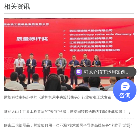
相关资讯
可以介绍下运用案例么？
腾旋科技主持起草的《盾构机用中央旋转接头》行业标准正式发布
隧穿天山！世界工程背后的“关节”利器，腾旋回转接头助力TBM挑战极限！
解密工信部展品：腾旋如何用一滴不漏"技术破局半导体高端装备“卡脖子”难题"