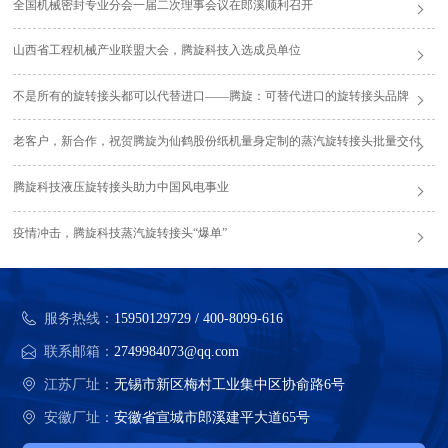
全国机械密封专业分会一届二次理事会议在郎溪顺利召开
山西省工程机械产业联盟大会，腾旋科技入选成员单位
不是所有的旋转接头都可以代替进口——腾旋：可替代进口的旋转接头品牌
老客户，新合作，祝贺腾旋为仙鹤股份纸机量身定制的蒸汽旋转接头批量交付
腾旋科技液压旋转接头助力中国风电事业
疫情冲击，腾旋科技蒸汽旋转接头“爆单”
服务热线：
15950129729 / 400-8099-616
联系邮箱：
2749984073@qq.com
江苏厂址：
无锡市新区梅村工业集中区协俞路6号
安徽厂址：
安徽省宣城市郎溪建平大道65号