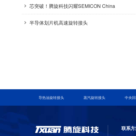
导体装备关键环节
芯突破！腾旋科技闪耀SEMICON China
2026
半导体划片机高速旋转接头
导热油旋转接头
蒸汽旋转接头
中央回
联系方