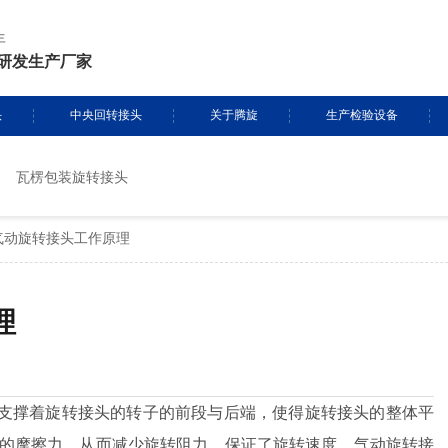
年
研发生产厂家
头
中央回转接头
关于腾旋
生产检验设备
瓦楞包装旋转接头
挖掘机旋转接头
资质证书
生产设备
气动旋转接头工作原理
头定制
履带吊旋转接头
专利证书
检测设备
盾构机旋转接头
腾旋风采
理
消防车旋转接头
起重机旋转接头
支撑着旋转接头的转子的前段与后端，使得旋转接头的整体平
部的摩擦力，从而减少旋转阻力，保证了旋转速度，气动旋转接