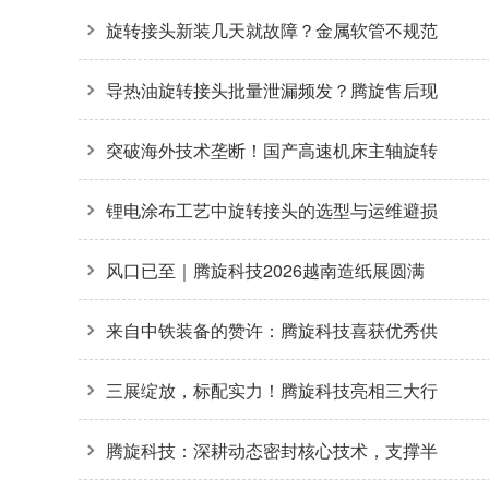
旋转接头新装几天就故障？金属软管不规范
安装是主因
导热油旋转接头批量泄漏频发？腾旋售后现
场拆解揭秘两大核心诱因
突破海外技术垄断！国产高速机床主轴旋转
接头36000转高转速自主可控
锂电涂布工艺中旋转接头的选型与运维避损
方案
风口已至｜腾旋科技2026越南造纸展圆满
收官
来自中铁装备的赞许：腾旋科技喜获优秀供
应商奖+质量标杆奖
三展绽放，标配实力！腾旋科技亮相三大行
业盛会
腾旋科技：深耕动态密封核心技术，支撑半