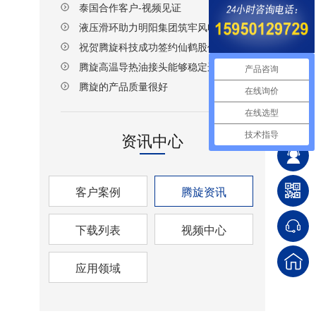
泰国合作客户-视频见证
液压滑环助力明阳集团筑牢风电
设备传动安全防线
祝贺腾旋科技成功签约仙鹤股份
湖北项目！
腾旋高温导热油接头能够稳定运
产品咨询
行
腾旋的产品质量很好
在线询价
在线选型
资讯中心
技术指导
客户案例
腾旋资讯
下载列表
视频中心
应用领域