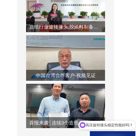
造纸行业旋转接头,胶涂料制备系统,蒸汽冷凝水系统运用
中国台湾合作客户-视频见证
喜报来袭│连续3个造纸表面施胶系统订单签订合作，共创双赢未来！
高压旋转接头稳定性能好吗？