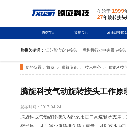
1999
创始于
27
年旋转接头
腾旋首页
旋转接头
液压旋转接
热搜关键词：
江苏蒸汽旋转接头
盾构机行业中央回转接头
水用旋转接头
风电液压滑环
您的位置：
首页
腾旋资讯
技术中心
腾旋科技
>
导热油旋转接头
>
多通路旋转接
>
蒸汽旋转接头
关节接头
腾旋科技气动旋转接头工作原
气用旋转接头
发布时间：2017-04-24
切削液旋转接头
腾旋科技气动旋转接头内部采用进口高速轴承支撑，
衡发展，同 时减少旋转接头转子重量，可以减少内