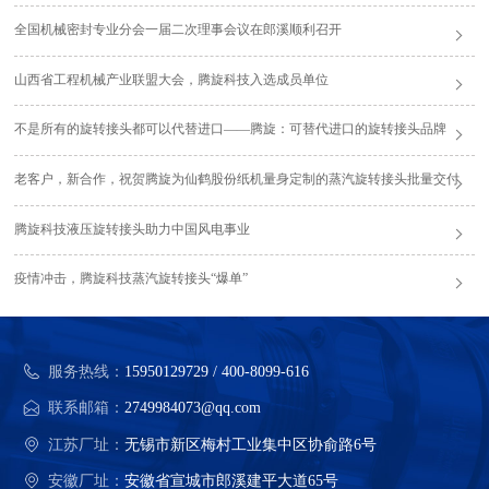
全国机械密封专业分会一届二次理事会议在郎溪顺利召开
山西省工程机械产业联盟大会，腾旋科技入选成员单位
不是所有的旋转接头都可以代替进口——腾旋：可替代进口的旋转接头品牌
老客户，新合作，祝贺腾旋为仙鹤股份纸机量身定制的蒸汽旋转接头批量交付
腾旋科技液压旋转接头助力中国风电事业
疫情冲击，腾旋科技蒸汽旋转接头“爆单”
服务热线：
15950129729 / 400-8099-616
联系邮箱：
2749984073@qq.com
江苏厂址：
无锡市新区梅村工业集中区协俞路6号
安徽厂址：
安徽省宣城市郎溪建平大道65号