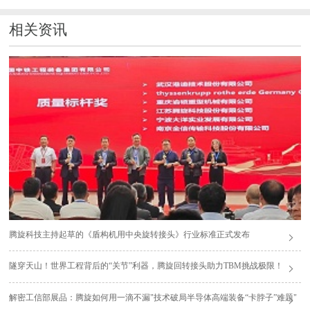
相关资讯
腾旋科技主持起草的《盾构机用中央旋转接头》行业标准正式发布
隧穿天山！世界工程背后的“关节”利器，腾旋回转接头助力TBM挑战极限！
解密工信部展品：腾旋如何用一滴不漏"技术破局半导体高端装备“卡脖子”难题"