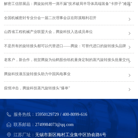
解密工信部展品：腾旋如何用一滴不漏"技术破局半导体高端装备“卡脖子”难题"
全国机械密封专业分会一届二次理事会议在郎溪顺利召开
山西省工程机械产业联盟大会，腾旋科技入选成员单位
不是所有的旋转接头都可以代替进口——腾旋：可替代进口的旋转接头品牌
老客户，新合作，祝贺腾旋为仙鹤股份纸机量身定制的蒸汽旋转接头批量交付
腾旋科技液压旋转接头助力中国风电事业
疫情冲击，腾旋科技蒸汽旋转接头“爆单”
服务热线：
15950129729 / 400-8099-616
联系邮箱：
2749984073@qq.com
江苏厂址：
无锡市新区梅村工业集中区协俞路6号