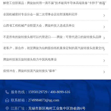
解密工信部展品：腾旋如何用一滴不漏"技术破局半导体高端装备“卡脖子”难题"
全国机械密封专业分会一届二次理事会议在郎溪顺利召开
山西省工程机械产业联盟大会，腾旋科技入选成员单位
不是所有的旋转接头都可以代替进口——腾旋：可替代进口的旋转接头品牌
老客户，新合作，祝贺腾旋为仙鹤股份纸机量身定制的蒸汽旋转接头批量交付
腾旋科技液压旋转接头助力中国风电事业
疫情冲击，腾旋科技蒸汽旋转接头“爆单”
服务热线：
15950129729 / 400-8099-616
联系邮箱：
2749984073@qq.com
江苏厂址：
无锡市新区梅村工业集中区协俞路6号