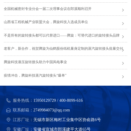
全国机械密封专业分会一届二次理事会议在郎溪顺利召开
山西省工程机械产业联盟大会，腾旋科技入选成员单位
不是所有的旋转接头都可以代替进口——腾旋：可替代进口的旋转接头品牌
老客户，新合作，祝贺腾旋为仙鹤股份纸机量身定制的蒸汽旋转接头批量交付
腾旋科技液压旋转接头助力中国风电事业
疫情冲击，腾旋科技蒸汽旋转接头“爆单”
服务热线：
15950129729 / 400-8099-616
联系邮箱：
2749984073@qq.com
江苏厂址：
无锡市新区梅村工业集中区协俞路6号
安徽厂址：
安徽省宣城市郎溪建平大道65号