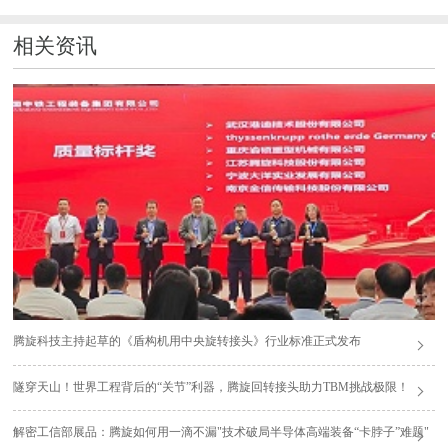
相关资讯
腾旋科技主持起草的《盾构机用中央旋转接头》行业标准正式发布
隧穿天山！世界工程背后的“关节”利器，腾旋回转接头助力TBM挑战极限！
解密工信部展品：腾旋如何用一滴不漏"技术破局半导体高端装备“卡脖子”难题"