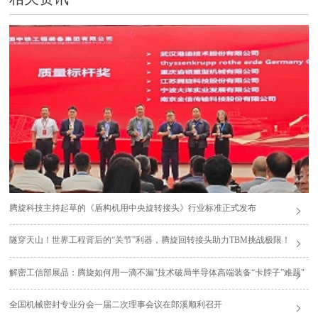
腾旋科技主持起草的《盾构机用中央旋转接头》行业标准正式发布
隧穿天山！世界工程背后的“关节”利器，腾旋回转接头助力TBM挑战极限！
解密工信部展品：腾旋如何用一滴不漏"技术破局半导体高端装备“卡脖子”难题"
全国机械密封专业分会一届二次理事会议在郎溪顺利召开