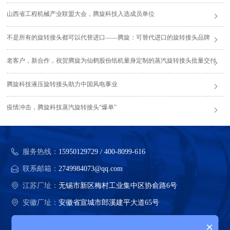
山西省工程机械产业联盟大会，腾旋科技入选成员单位
不是所有的旋转接头都可以代替进口——腾旋：可替代进口的旋转接头品牌
老客户，新合作，祝贺腾旋为仙鹤股份纸机量身定制的蒸汽旋转接头批量交付
腾旋科技液压旋转接头助力中国风电事业
疫情冲击，腾旋科技蒸汽旋转接头“爆单”
服务热线：
15950129729 / 400-8099-616
联系邮箱：
2749984073@qq.com
江苏厂址：
无锡市新区梅村工业集中区协俞路6号
安徽厂址：
安徽省宣城市郎溪建平大道65号
×