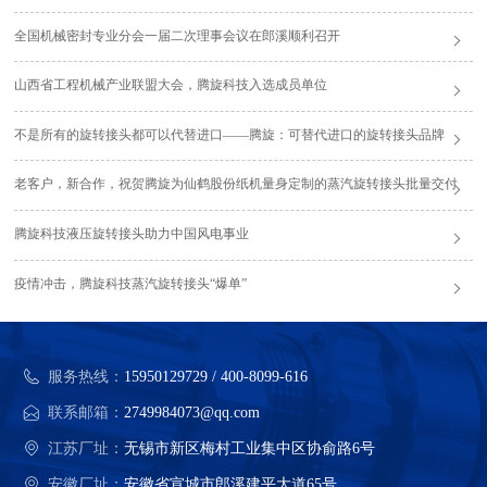
全国机械密封专业分会一届二次理事会议在郎溪顺利召开
山西省工程机械产业联盟大会，腾旋科技入选成员单位
不是所有的旋转接头都可以代替进口——腾旋：可替代进口的旋转接头品牌
老客户，新合作，祝贺腾旋为仙鹤股份纸机量身定制的蒸汽旋转接头批量交付
腾旋科技液压旋转接头助力中国风电事业
疫情冲击，腾旋科技蒸汽旋转接头“爆单”
服务热线：
15950129729 / 400-8099-616
联系邮箱：
2749984073@qq.com
江苏厂址：
无锡市新区梅村工业集中区协俞路6号
安徽厂址：
安徽省宣城市郎溪建平大道65号