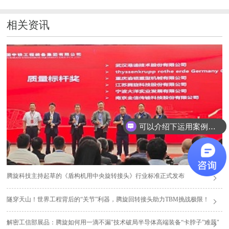
相关资讯
可以介绍下运用案例么？
腾旋科技主持起草的《盾构机用中央旋转接头》行业标准正式发布
隧穿天山！世界工程背后的“关节”利器，腾旋回转接头助力TBM挑战极限！
解密工信部展品：腾旋如何用一滴不漏"技术破局半导体高端装备“卡脖子”难题"