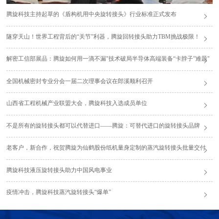
腾旋科技主持起草的《盾构机用中央旋转接头》行业标准正式发布
隧穿天山！世界工程背后的“关节”利器，腾旋回转接头助力TBM挑战极限！
解密工信部展品：腾旋如何用一滴不漏"技术破局半导体高端装备“卡脖子”难题"
全国机械密封专业分会一届二次理事会议在郎溪顺利召开
山西省工程机械产业联盟大会，腾旋科技入选成员单位
不是所有的旋转接头都可以代替进口——腾旋：可替代进口的旋转接头品牌
老客户，新合作，祝贺腾旋为仙鹤股份纸机量身定制的蒸汽旋转接头批量交付
腾旋科技液压旋转接头助力中国风电事业
疫情冲击，腾旋科技蒸汽旋转接头“爆单”