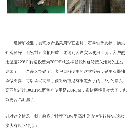
经拆解检测，发现该产品采用球面密封，石墨轴承支撑，接头
外观良好，但密封面磨损严重，遂询问客户实际使用工况，客户使
用温度
220
°
C,
转速设定为
200RPM,
这样就找到旋转接头泄漏的主要
原因了——产品选型错了。客户目前使用的这款接头，是用石墨轴
承做支撑，可以承受高温，但对转速是有限定要求的，
3
寸的接头
高不能超过
100RPM,
而客户使用是
200RPM
，密封磨损量变大了，也
就更容易泄漏了。
针对这个情况，我们给客户推荐了
BW
型高速导热油旋转接头
,
这款
接头有以下特点：