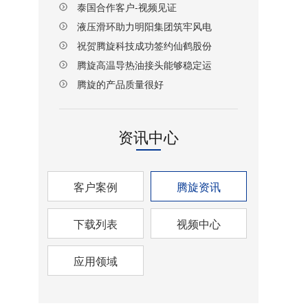
泰国合作客户-视频见证
液压滑环助力明阳集团筑牢风电
设备传动安全防线
祝贺腾旋科技成功签约仙鹤股份
湖北项目！
腾旋高温导热油接头能够稳定运
行
腾旋的产品质量很好
资讯中心
客户案例
腾旋资讯
下载列表
视频中心
应用领域