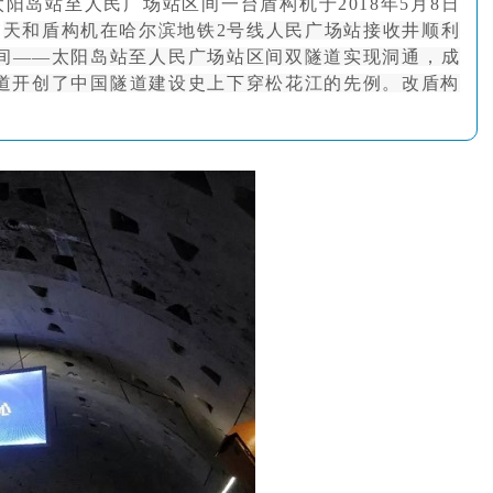
太阳岛站至人民广场站区间一台盾构机于2018年5月8日
属具旋转接头
交
天和盾构机在哈尔滨地铁2号线人民广场站接收井顺利
间——太阳岛站至人民广场站区间双隧道实现洞通，成
高空作业车旋转接头
道开创了中国隧道建设史上下穿松花江的先例。改盾构