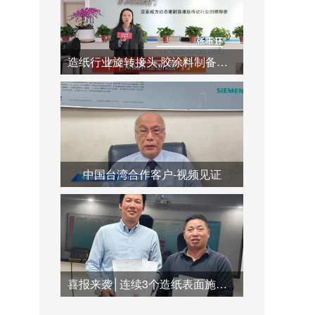
造纸行业旋转接头,胶涂料制备系统,蒸汽冷凝水系统运用
中国台湾合作客户-视频见证
喜报来袭│连续3个造纸表面施胶系统订单签订合作，共创双赢未来！