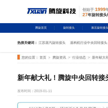
1999
创始于
27
年旋转接头
腾旋首页
旋转接头
液压旋转接
热搜关键词：
江苏蒸汽旋转接头
盾构机行业中央回转接头
水用旋转接头
风电液压滑环
您的位置：
首页
腾旋资讯
行业动态
新年献大
>
导热油旋转接头
>
多通路旋转接
>
蒸汽旋转接头
关节接头
气用旋转接头
发布时间：2019-01-11
切削液旋转接头