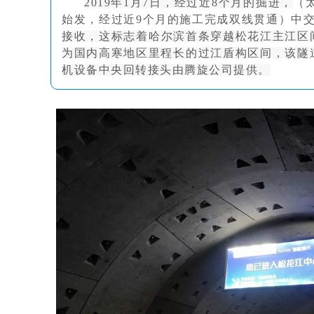
2019年1月7日，经过近8个月的掘进，
（
旋转接头配件
始发，经过近9个月的施工完成双线贯通）中
接收，这标志着哈尔滨首条穿越松花江主江区
为国内高寒地区里程长的过江盾构区间，该隧
机设备中央回转接头由腾旋公司提供。