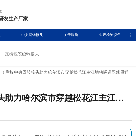
年
研发生产厂家
头
中央回转接头
关于腾旋
生产检验设备
瓦楞包装旋转接头
挖掘机旋转接头
资质证书
生产设备
礼！腾旋中央回转接头助力哈尔滨市穿越松花江主江地铁隧道双线贯通！
头定制
履带吊旋转接头
专利证书
检测设备
盾构机旋转接头
腾旋风采
新年献大礼！腾旋中央回转接头助力哈尔滨市穿越松花江主江地铁隧道双线贯通！
消防车旋转接头
起重机旋转接头