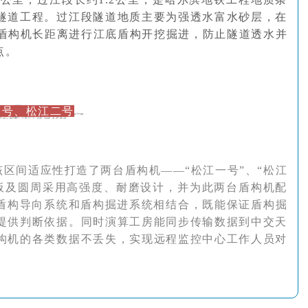
隧道工程。过江段隧道地质主要为强透水富水砂层，在
，盾构机长距离进行江底盾构开挖掘进，防止隧道透水并
点。
一号、松江二号
区间适应性打造了两台盾构机——“松江一号”、“松江
面板及圆周采用高强度、耐磨设计，并为此两台盾构机配
将盾构导向系统和盾构掘进系统相结合，既能保证盾构掘
提供判断依据。同时演算工房能同步传输数据到中交天
构机的各类数据不丢失，实现远程监控中心工作人员对