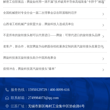
解密工信部展品：腾旋如何用一滴不漏"技术破局半导体高端装备“卡脖子”难题"
全国机械密封专业分会一届二次理事会议在郎溪顺利召开
山西省工程机械产业联盟大会，腾旋科技入选成员单位
不是所有的旋转接头都可以代替进口——腾旋：可替代进口的旋转接头品牌
老客户，新合作，祝贺腾旋为仙鹤股份纸机量身定制的蒸汽旋转接头批量交付
腾旋科技液压旋转接头助力中国风电事业
疫情冲击，腾旋科技蒸汽旋转接头“爆单”
服务热线：
15950129729 / 400-8099-616
联系邮箱：
2749984073@qq.com
江苏厂址：
无锡市新区梅村工业集中区协俞路6号