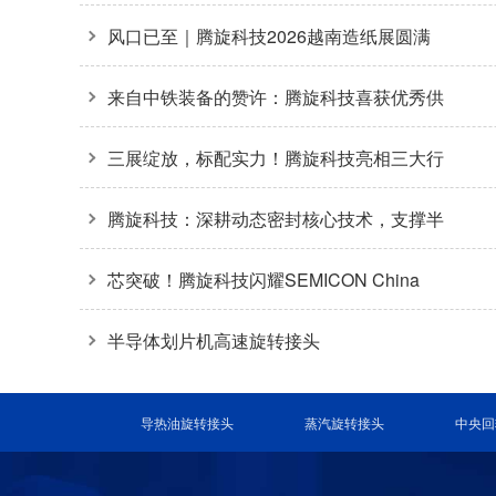
方案
风口已至｜腾旋科技2026越南造纸展圆满
收官
来自中铁装备的赞许：腾旋科技喜获优秀供
应商奖+质量标杆奖
三展绽放，标配实力！腾旋科技亮相三大行
业盛会
腾旋科技：深耕动态密封核心技术，支撑半
导体装备关键环节
芯突破！腾旋科技闪耀SEMICON China
2026
半导体划片机高速旋转接头
导热油旋转接头
蒸汽旋转接头
中央回