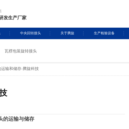
年
研发生产厂家
头
中央回转接头
关于腾旋
生产检验设备
瓦楞包装旋转接头
挖掘机旋转接头
资质证书
生产设备
的运输和储存-腾旋科技
头定制
履带吊旋转接头
专利证书
检测设备
盾构机旋转接头
腾旋风采
技
消防车旋转接头
起重机旋转接头
头的运输与储存