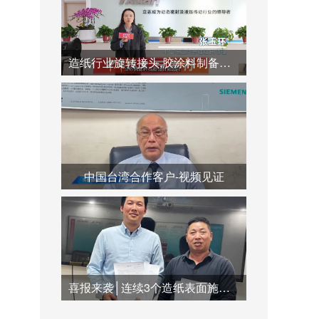
造纸行业旋转接头,胶涂料制备系统,蒸汽冷凝水系统运用
中国台湾合作客户-视频见证
喜报来袭│连续3个造纸表面施胶系统订单签订合作，共创双赢未来！