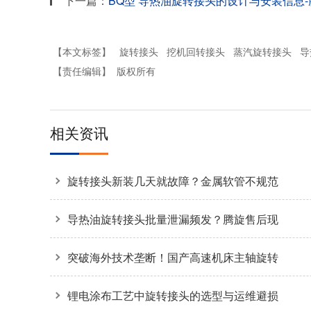
下一篇：
BQ型 导热油旋转接头的设计与安装信息
【本文标签】
旋转接头
挖机回转接头
蒸汽旋转接头
导
【责任编辑】
版权所有
相关资讯
旋转接头新装几天就故障？金属软管不规范
安装是主因
导热油旋转接头批量泄漏频发？腾旋售后现
场拆解揭秘两大核心诱因
突破海外技术垄断！国产高速机床主轴旋转
接头36000转高转速自主可控
锂电涂布工艺中旋转接头的选型与运维避损