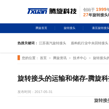
1999
创始于
27
年旋转接头
腾旋首页
旋转接头
液压旋转接
热搜关键词：
江苏蒸汽旋转接头
盾构机行业中央回转接头
水用旋转接头
风电液压滑环
您的位置：
首页
腾旋资讯
技术中心
旋转接头
>
导热油旋转接头
>
多通路旋转接
>
蒸汽旋转接头
关节接头
旋转接头的运输和储存-腾旋科
气用旋转接头
发布时间：2017-05-31
切削液旋转接头
旋转接