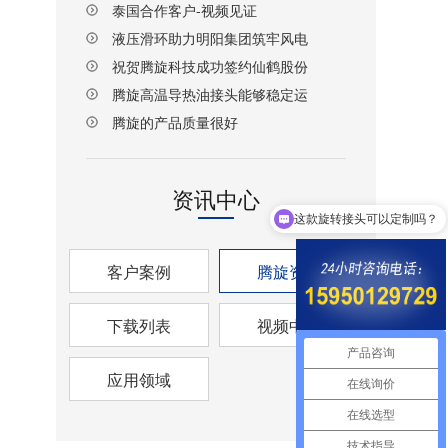
泰国合作客户-视频见证
液压滑环助力明阳集团筑牢风电
设备传动安全防线
祝贺腾旋科技成功签约仙鹤股份
湖北项目！
腾旋高温导热油接头能够稳定运
行
腾旋的产品质量很好
资讯中心
这款旋转接头可以定制吗？
客户案例
腾旋资讯
下载列表
视频中心
产品咨询
应用领域
在线询价
在线选型
技术指导