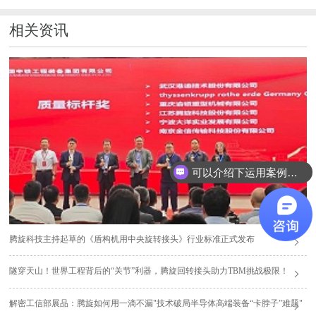
相关资讯
可以介绍下运用案例么？
腾旋科技主持起草的《盾构机用中央旋转接头》行业标准正式发布
隧穿天山！世界工程背后的“关节”利器，腾旋回转接头助力TBM挑战极限！
解密工信部展品：腾旋如何用一滴不漏"技术破局半导体高端装备“卡脖子”难题"