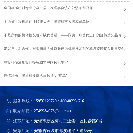
全国机械密封专业分会一届二次理事会议在郎溪顺利召开
山西省工程机械产业联盟大会，腾旋科技入选成员单位
不是所有的旋转接头都可以代替进口——腾旋：可替代进口的旋转接头品牌
老客户，新合作，祝贺腾旋为仙鹤股份纸机量身定制的蒸汽旋转接头批量交付
腾旋科技液压旋转接头助力中国风电事业
疫情冲击，腾旋科技蒸汽旋转接头“爆单”
服务热线：
15950129729 / 400-8099-616
联系邮箱：
2749984073@qq.com
江苏厂址：
无锡市新区梅村工业集中区协俞路6号
安徽厂址：
安徽省宣城市郎溪建平大道65号