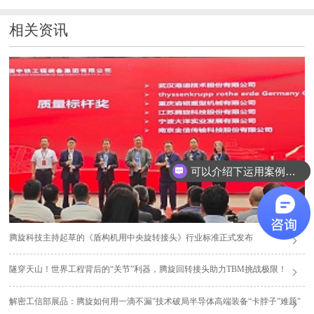
相关资讯
可以介绍下运用案例么？
腾旋科技主持起草的《盾构机用中央旋转接头》行业标准正式发布
隧穿天山！世界工程背后的“关节”利器，腾旋回转接头助力TBM挑战极限！
解密工信部展品：腾旋如何用一滴不漏"技术破局半导体高端装备“卡脖子”难题"