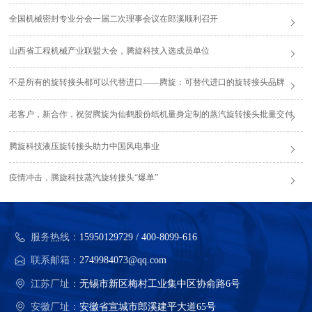
全国机械密封专业分会一届二次理事会议在郎溪顺利召开
山西省工程机械产业联盟大会，腾旋科技入选成员单位
不是所有的旋转接头都可以代替进口——腾旋：可替代进口的旋转接头品牌
老客户，新合作，祝贺腾旋为仙鹤股份纸机量身定制的蒸汽旋转接头批量交付
腾旋科技液压旋转接头助力中国风电事业
疫情冲击，腾旋科技蒸汽旋转接头“爆单”
服务热线：
15950129729 / 400-8099-616
联系邮箱：
2749984073@qq.com
江苏厂址：
无锡市新区梅村工业集中区协俞路6号
安徽厂址：
安徽省宣城市郎溪建平大道65号