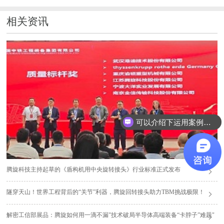
相关资讯
可以介绍下运用案例么？
腾旋科技主持起草的《盾构机用中央旋转接头》行业标准正式发布
隧穿天山！世界工程背后的“关节”利器，腾旋回转接头助力TBM挑战极限！
解密工信部展品：腾旋如何用一滴不漏"技术破局半导体高端装备“卡脖子”难题"