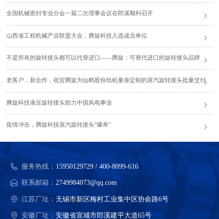
全国机械密封专业分会一届二次理事会议在郎溪顺利召开
山西省工程机械产业联盟大会，腾旋科技入选成员单位
不是所有的旋转接头都可以代替进口——腾旋：可替代进口的旋转接头品牌
老客户，新合作，祝贺腾旋为仙鹤股份纸机量身定制的蒸汽旋转接头批量交付
腾旋科技液压旋转接头助力中国风电事业
疫情冲击，腾旋科技蒸汽旋转接头“爆单”
服务热线：
15950129729 / 400-8099-616
联系邮箱：
2749984073@qq.com
江苏厂址：
无锡市新区梅村工业集中区协俞路6号
安徽厂址：
安徽省宣城市郎溪建平大道65号