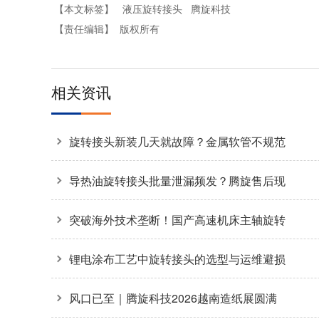
【本文标签】
液压旋转接头
腾旋科技
【责任编辑】
版权所有
相关资讯
旋转接头新装几天就故障？金属软管不规范
安装是主因
导热油旋转接头批量泄漏频发？腾旋售后现
场拆解揭秘两大核心诱因
突破海外技术垄断！国产高速机床主轴旋转
接头36000转高转速自主可控
锂电涂布工艺中旋转接头的选型与运维避损
方案
风口已至｜腾旋科技2026越南造纸展圆满