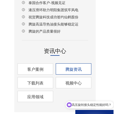
泰国合作客户-视频见证
液压滑环助力明阳集团筑牢风电
设备传动安全防线
祝贺腾旋科技成功签约仙鹤股份
湖北项目！
腾旋高温导热油接头能够稳定运
行
腾旋的产品质量很好
资讯中心
客户案例
腾旋资讯
下载列表
视频中心
应用领域
高压旋转接头稳定性能好吗？
旋转接头规格型号有哪些？