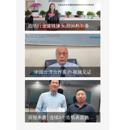
造纸行业旋转接头,胶涂料制备系统,蒸汽冷凝水系统运用
中国台湾合作客户-视频见证
喜报来袭│连续3个造纸表面施胶系统订单签订合作，共创双赢未来！