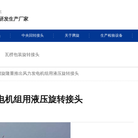
年
研发生产厂家
头
中央回转接头
关于腾旋
生产检验设备
瓦楞包装旋转接头
挖掘机旋转接头
资质证书
生产设备
腾旋隆重推出风力发电机组用液压旋转接头
头定制
履带吊旋转接头
专利证书
检测设备
盾构机旋转接头
腾旋风采
电机组用液压旋转接头
消防车旋转接头
起重机旋转接头