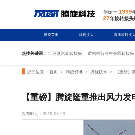
1999
创始于
27
年旋转接头
腾旋首页
旋转接头
液压旋转接
热搜关键词：
江苏蒸汽旋转接头
盾构机行业中央回转接头
水用旋转接头
风电液压滑环
您的位置：
首页
腾旋资讯
腾旋快讯
【重磅】
>
导热油旋转接头
>
多通路旋转接
>
蒸汽旋转接头
关节接头
【重磅】腾旋隆重推出风力发
气用旋转接头
发布时间：2019-08-23
切削液旋转接头