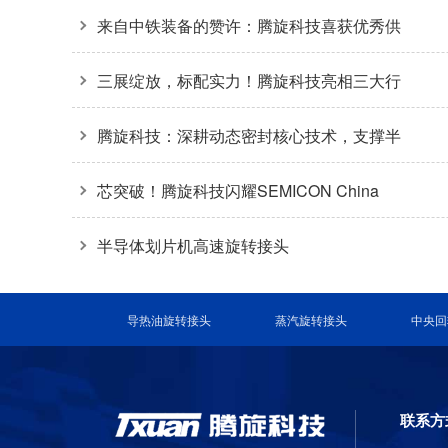
收官
来自中铁装备的赞许：腾旋科技喜获优秀供
应商奖+质量标杆奖
三展绽放，标配实力！腾旋科技亮相三大行
业盛会
腾旋科技：深耕动态密封核心技术，支撑半
导体装备关键环节
芯突破！腾旋科技闪耀SEMICON China
2026
半导体划片机高速旋转接头
导热油旋转接头
蒸汽旋转接头
中央回
联系方