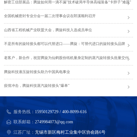
解密工信部展品：腾旋如何用一滴不漏"技术破局半导体高端装备“卡脖子”难题"
全国机械密封专业分会一届二次理事会议在郎溪顺利召开
山西省工程机械产业联盟大会，腾旋科技入选成员单位
不是所有的旋转接头都可以代替进口——腾旋：可替代进口的旋转接头品牌
老客户，新合作，祝贺腾旋为仙鹤股份纸机量身定制的蒸汽旋转接头批量交付
腾旋科技液压旋转接头助力中国风电事业
疫情冲击，腾旋科技蒸汽旋转接头“爆单”
服务热线：
15950129729 / 400-8099-616
联系邮箱：
2749984073@qq.com
江苏厂址：
无锡市新区梅村工业集中区协俞路6号