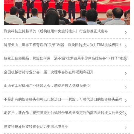
腾旋科技主持起草的《盾构机用中央旋转接头》行业标准正式发布
隧穿天山！世界工程背后的“关节”利器，腾旋回转接头助力TBM挑战极限！
解密工信部展品：腾旋如何用一滴不漏"技术破局半导体高端装备“卡脖子”难题"
全国机械密封专业分会一届二次理事会议在郎溪顺利召开
山西省工程机械产业联盟大会，腾旋科技入选成员单位
不是所有的旋转接头都可以代替进口——腾旋：可替代进口的旋转接头品牌
老客户，新合作，祝贺腾旋为仙鹤股份纸机量身定制的蒸汽旋转接头批量交付
腾旋科技液压旋转接头助力中国风电事业