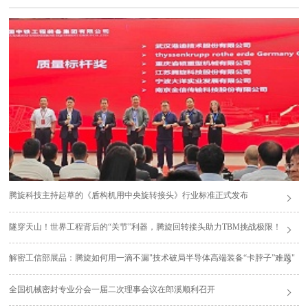
腾旋科技主持起草的《盾构机用中央旋转接头》行业标准正式发布
隧穿天山！世界工程背后的“关节”利器，腾旋回转接头助力TBM挑战极限！
解密工信部展品：腾旋如何用一滴不漏"技术破局半导体高端装备“卡脖子”难题"
全国机械密封专业分会一届二次理事会议在郎溪顺利召开