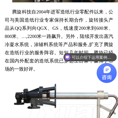
腾旋科技自
2004
年进军造纸行业零配件以来，公
司与美国造纸行业专家保持长期合作，旋转接头产
品从
QQ
系列向
QGX
、
GS
，线速度
200
米到
600
米、
800
米、
…,2200
米一路飙升。另外，陆续开发出蒸汽
冷凝水系统，涂辅料系统等产品和服务
,
扩充了腾旋
在造纸行业的服务阵容。短短几年时间，腾旋已经
可以介绍下运用案例么？
在国内外配套的造纸系统已多达上百条，赢得了市
场的一致好评。