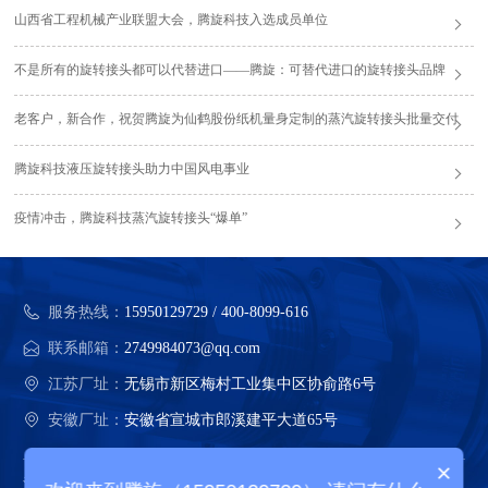
山西省工程机械产业联盟大会，腾旋科技入选成员单位
不是所有的旋转接头都可以代替进口——腾旋：可替代进口的旋转接头品牌
老客户，新合作，祝贺腾旋为仙鹤股份纸机量身定制的蒸汽旋转接头批量交付
腾旋科技液压旋转接头助力中国风电事业
疫情冲击，腾旋科技蒸汽旋转接头“爆单”
服务热线：
15950129729 / 400-8099-616
联系邮箱：
2749984073@qq.com
江苏厂址：
无锡市新区梅村工业集中区协俞路6号
安徽厂址：
安徽省宣城市郎溪建平大道65号
×
江苏腾旋科技股份有限公司 版权所有