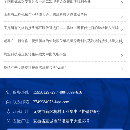
全国机械密封专业分会一届二次理事会议在郎溪顺利召开
山西省工程机械产业联盟大会，腾旋科技入选成员单位
不是所有的旋转接头都可以代替进口——腾旋：可替代进口的旋转接头品牌
老客户，新合作，祝贺腾旋为仙鹤股份纸机量身定制的蒸汽旋转接头批量交付
腾旋科技液压旋转接头助力中国风电事业
疫情冲击，腾旋科技蒸汽旋转接头“爆单”
服务热线：
15950129729 / 400-8099-616
联系邮箱：
2749984073@qq.com
江苏厂址：
无锡市新区梅村工业集中区协俞路6号
安徽厂址：
安徽省宣城市郎溪建平大道65号