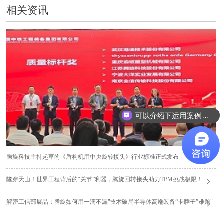
相关资讯
可以介绍下运用案例么？
腾旋科技主持起草的《盾构机用中央旋转接头》行业标准正式发布
隧穿天山！世界工程背后的“关节”利器，腾旋回转接头助力TBM挑战极限！
解密工信部展品：腾旋如何用一滴不漏"技术破局半导体高端装备“卡脖子”难题"